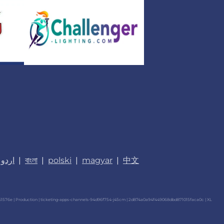
اردو
|
বাংলা
|
polski
|
magyar
|
中文
576e | Production | ticketing-apps-channels-94d96f754-j45cm | 2d874a0a94f449068dbd871015faca0c |
XL