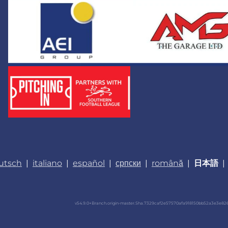
utsch
|
italiano
|
español
|
српски
|
română
|
日本語
|
v54.9.0+Branch.origin-master.Sha.7329caf2e57570afa918150bb52a3e3e8261