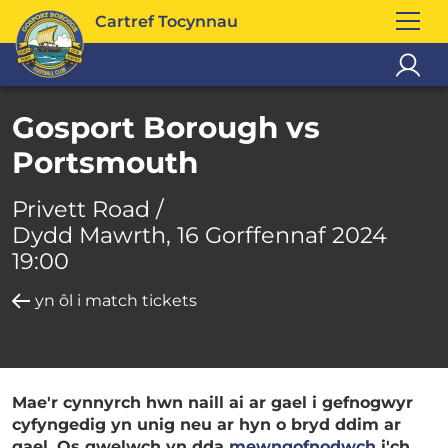
Cartref Tocynnau
Gosport Borough vs
Portsmouth
Privett Road /
Dydd Mawrth, 16 Gorffennaf 2024
19:00
yn ôl i match tickets
Mae'r cynnyrch hwn naill ai ar gael i gefnogwyr
cyfyngedig yn unig neu ar hyn o bryd ddim ar
gael. Os gwelwch yn dda
mewngofnodwch
i'ch