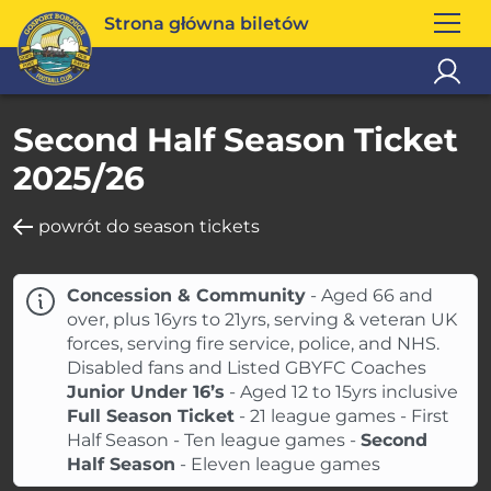
Strona główna biletów
Second Half Season Ticket
2025/26
powrót do season tickets
Concession & Community
- Aged 66 and
over, plus 16yrs to 21yrs, serving & veteran UK
forces, serving fire service, police, and NHS.
Disabled fans and Listed GBYFC Coaches
Junior Under 16’s
- Aged 12 to 15yrs inclusive
Full Season Ticket
- 21 league games - First
Half Season - Ten league games -
Second
Half Season
- Eleven league games