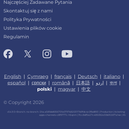
Najczęściej Zadawane Pytania
Skontaktuj się z nami
Polityka Prywatności
Ustawienia plików cookie
Regulamin
English
|
Cymraeg
|
français
|
Deutsch
|
italiano
|
español
|
српски
|
română
|
日本語
|
اردو
|
বাংলা
|
polski
|
magyar
|
中文
© Copyright 2026
v54.9.5+Branch.-no-branch-.Sha.a581bb805675fa079748203117b9fdc4c0fbd893 | Production | ticketing-
apps-channels-c8f9777c-h5qnm | 1fcc8df5e27c495092e30b9126f7a14e |
XS